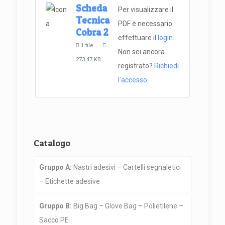
Scheda
Per visualizzare il
Tecnica
PDF è necessario
Cobra 2
effettuare il
login
1 file
Non sei ancora
273.47 KB
registrato?
Richiedi
l'accesso
.
Catalogo
Gruppo A:
Nastri adesivi – Cartelli segnaletici
– Etichette adesive
Gruppo B:
Big Bag – Glove Bag – Polietilene –
Sacco PE