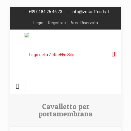
+39 0184 26.46.73
info@zetaeffesrls.it
Login
Registrati
Area Riservata
Cavalletto per
portamembrana