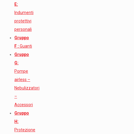
E:
Indumenti
protettivi
personali
Gruppo
F :
Guanti
Gruppo
G:
Pompe
airless –
Nebulizzatori
–
Accessori
Gruppo
H:
Protezione