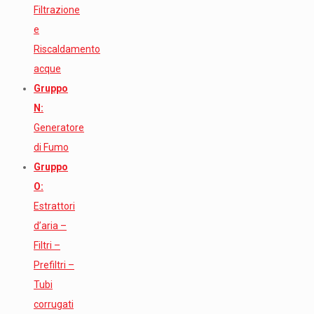
Filtrazione
e
Riscaldamento
acque
Gruppo
N:
Generatore
di Fumo
Gruppo
O:
Estrattori
d’aria –
Filtri –
Prefiltri –
Tubi
corrugati