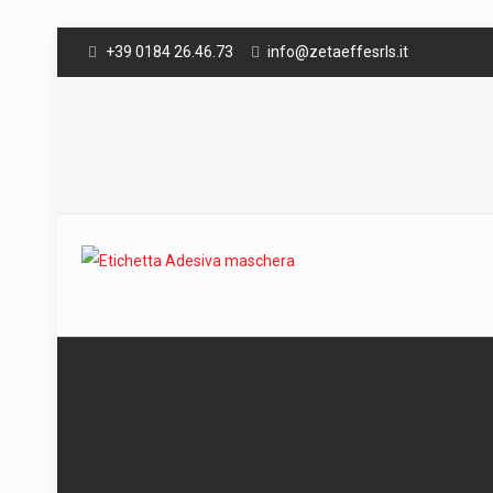
+39 0184 26.46.73
info@zetaeffesrls.it