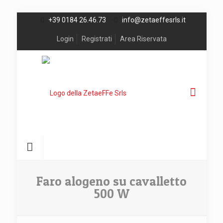
+39 0184 26.46.73
info@zetaeffesrls.it
Login
Registrati
Area Riservata
Faro alogeno su cavalletto
500 W