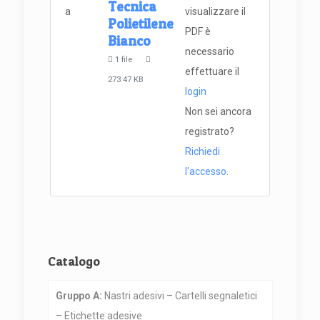
Tecnica
visualizzare il
Polietilene
PDF è
Bianco
necessario
1 file
effettuare il
273.47 KB
login
Non sei ancora
registrato?
Richiedi
l'accesso
.
Catalogo
Gruppo A:
Nastri adesivi – Cartelli segnaletici
– Etichette adesive