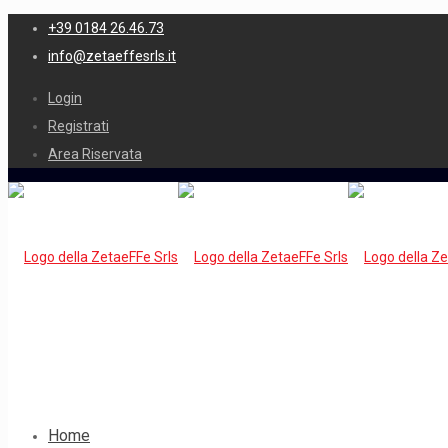
+39 0184 26.46.73
info@zetaeffesrls.it
Login
Registrati
Area Riservata
Home