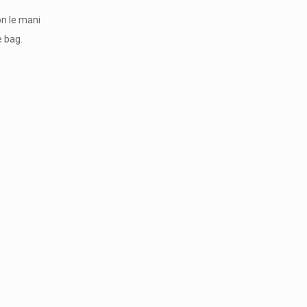
on le mani
e bag.