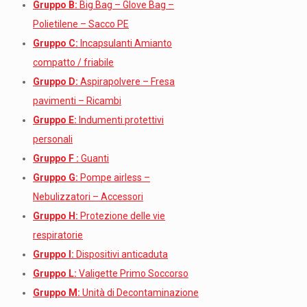
Gruppo B:
Big Bag – Glove Bag –
Polietilene – Sacco PE
Gruppo C:
Incapsulanti Amianto
compatto / friabile
Gruppo D:
Aspirapolvere – Fresa
pavimenti – Ricambi
Gruppo E:
Indumenti protettivi
personali
Gruppo F :
Guanti
Gruppo G:
Pompe airless –
Nebulizzatori – Accessori
Gruppo H:
Protezione delle vie
respiratorie
Gruppo I:
Dispositivi anticaduta
Gruppo L:
Valigette Primo Soccorso
Gruppo M:
Unità di Decontaminazione