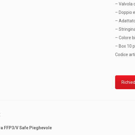
– Valvola d
– Doppio e
– Adattato
– Stringin
– Colore bi
– Box 10 p
Codice art
Richied
E
 FFP3/V Safe Pieghevole