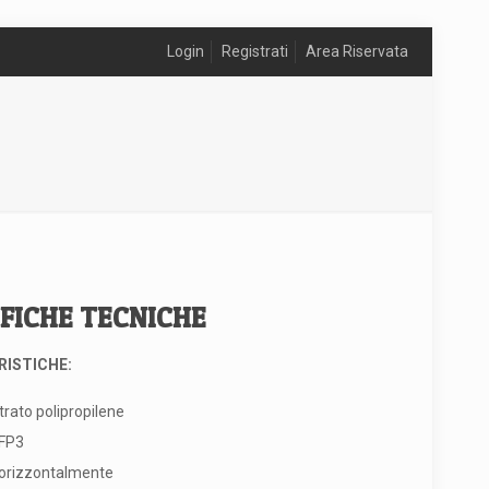
Login
Registrati
Area Riservata
IFICHE TECNICHE
ISTICHE:
trato polipropilene
FFP3
 orizzontalmente