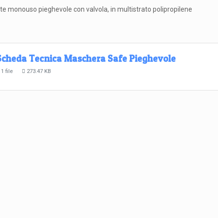
ante monouso pieghevole con valvola, in multistrato polipropilene
Scheda Tecnica Maschera Safe Pieghevole
1 file
273.47 KB