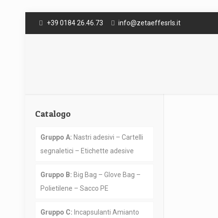
+39 0184 26.46.73
info@zetaeffesrls.it
Catalogo
Gruppo A:
Nastri adesivi – Cartelli
segnaletici – Etichette adesive
Gruppo B:
Big Bag – Glove Bag –
Polietilene – Sacco PE
Gruppo C:
Incapsulanti Amianto