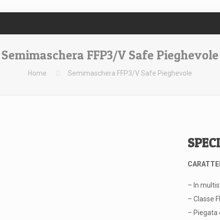
Semimaschera FFP3/V Safe Pieghevole
Home
Semimaschera FFP3/V Safe Pieghevole
SPEC
CARATTER
– In multis
– Classe 
– Piegata