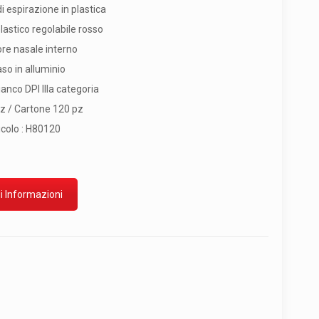
i espirazione in plastica
lastico regolabile rosso
re nasale interno
aso in alluminio
anco DPI IIIa categoria
z / Cartone 120 pz
icolo : H80120
i Informazioni