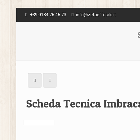
+39 0184 26.46.73
info@zetaeffesrls.it
Scheda Tecnica Imbraca